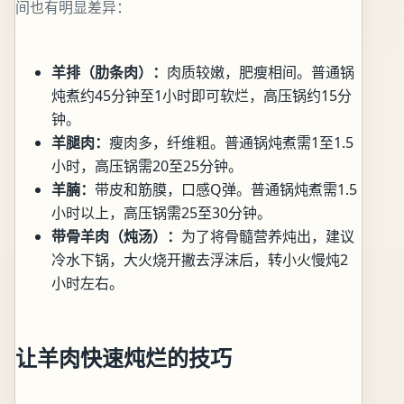
间也有明显差异：
羊排（肋条肉）：
肉质较嫩，肥瘦相间。普通锅
炖煮约45分钟至1小时即可软烂，高压锅约15分
钟。
羊腿肉：
瘦肉多，纤维粗。普通锅炖煮需1至1.5
小时，高压锅需20至25分钟。
羊腩：
带皮和筋膜，口感Q弹。普通锅炖煮需1.5
小时以上，高压锅需25至30分钟。
带骨羊肉（炖汤）：
为了将骨髓营养炖出，建议
冷水下锅，大火烧开撇去浮沫后，转小火慢炖2
小时左右。
让羊肉快速炖烂的技巧