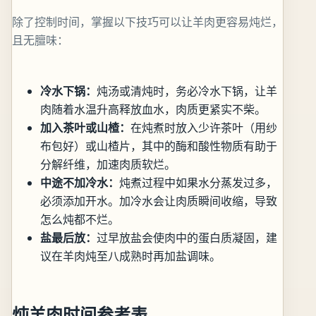
除了控制时间，掌握以下技巧可以让羊肉更容易炖烂，
且无膻味：
冷水下锅：
炖汤或清炖时，务必冷水下锅，让羊
肉随着水温升高释放血水，肉质更紧实不柴。
加入茶叶或山楂：
在炖煮时放入少许茶叶（用纱
布包好）或山楂片，其中的酶和酸性物质有助于
分解纤维，加速肉质软烂。
中途不加冷水：
炖煮过程中如果水分蒸发过多，
必须添加开水。加冷水会让肉质瞬间收缩，导致
怎么炖都不烂。
盐最后放：
过早放盐会使肉中的蛋白质凝固，建
议在羊肉炖至八成熟时再加盐调味。
炖羊肉时间参考表