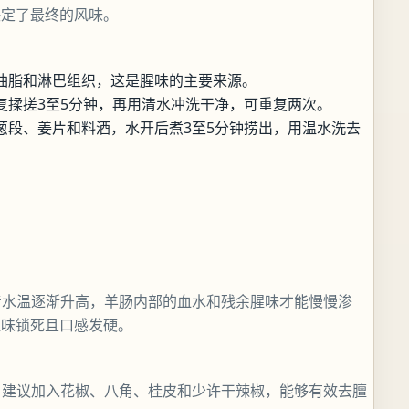
决定了最终的风味。
油脂和淋巴组织，这是腥味的主要来源。
复揉搓3至5分钟，再用清水冲洗干净，可重复两次。
葱段、姜片和料酒，水开后煮3至5分钟捞出，用温水洗去
着水温逐渐升高，羊肠内部的血水和残余腥味才能慢慢渗
腥味锁死且口感发硬。
，建议加入花椒、八角、桂皮和少许干辣椒，能够有效去膻