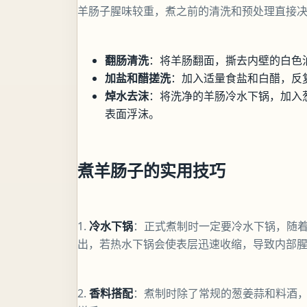
羊肠子腥味较重，煮之前的清洗和预处理直接
翻肠清洗
：将羊肠翻面，撕去内壁的白色
加盐和醋搓洗
：加入适量食盐和白醋，反
焯水去沫
：将洗净的羊肠冷水下锅，加入
表面浮沫。
煮羊肠子的实用技巧
1.
冷水下锅
：正式煮制时一定要冷水下锅，随
出，若热水下锅会使表层迅速收缩，导致内部
2.
香料搭配
：煮制时除了常规的葱姜蒜和料酒