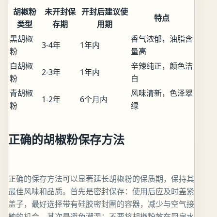
胡椒粉
未开封保
开封后建议使
特点
类型
存期
用期
黑胡椒
香气浓郁，油脂含
3-4年
1年内
粉
量高
白胡椒
辛辣纯正，颜色洁
2-3年
1年内
粉
白
青胡椒
风味清新，色泽翠
1-2年
6个月内
粉
绿
正确的胡椒粉保存方法
正确的保存方法可以显著延长胡椒粉的保质期，保持其
最佳风味和品质。首先是密封保存：使用后应及时盖紧
盖子，最好选择带有硅胶密封圈的容器，减少与空气接
触的机会。其次是避免潮湿：不要将胡椒粉放在厨房水