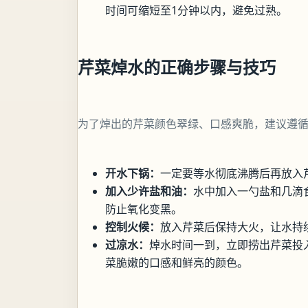
时间可缩短至1分钟以内，避免过熟。
芹菜焯水的正确步骤与技巧
为了焯出的芹菜颜色翠绿、口感爽脆，建议遵
开水下锅：
一定要等水彻底沸腾后再放入
加入少许盐和油：
水中加入一勺盐和几滴
防止氧化变黑。
控制火候：
放入芹菜后保持大火，让水持
过凉水：
焯水时间一到，立即捞出芹菜投
菜脆嫩的口感和鲜亮的颜色。