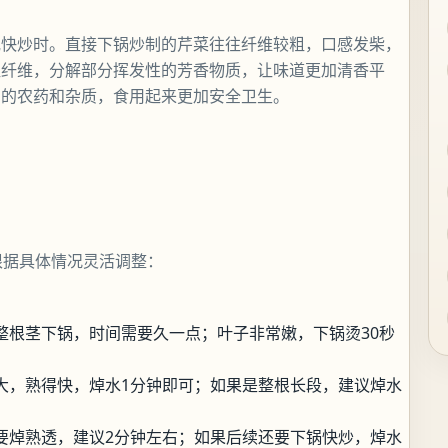
或快炒时。直接下锅炒制的芹菜往往纤维较粗，口感发柴，
粗纤维，分解部分挥发性的芳香物质，让味道更加清香平
留的农药和杂质，食用起来更加安全卫生。
根据具体情况灵活调整：
整根茎下锅，时间需要久一点；叶子非常嫩，下锅烫30秒
大，熟得快，焯水1分钟即可；如果是整根长段，建议焯水
要焯熟透，建议2分钟左右；如果后续还要下锅快炒，焯水