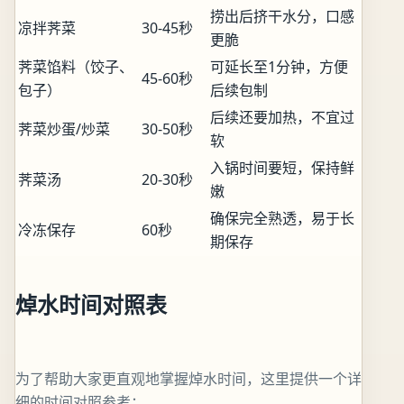
捞出后挤干水分，口感
凉拌荠菜
30-45秒
更脆
荠菜馅料（饺子、
可延长至1分钟，方便
45-60秒
包子）
后续包制
后续还要加热，不宜过
荠菜炒蛋/炒菜
30-50秒
软
入锅时间要短，保持鲜
荠菜汤
20-30秒
嫩
确保完全熟透，易于长
冷冻保存
60秒
期保存
焯水时间对照表
为了帮助大家更直观地掌握焯水时间，这里提供一个详
细的时间对照参考：