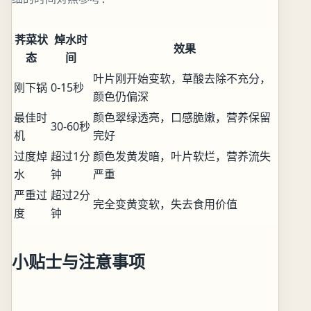
荠菜状
焯水时
效果
态
间
叶片刚开始变软，草酸去除不充分，
刚下锅
0-15秒
颜色仍偏深
最佳时
颜色翠绿透亮，口感脆嫩，营养保留
30-60秒
机
完好
过度焯
超过1分
颜色发黄发暗，叶片软烂，营养流失
水
钟
严重
严重过
超过2分
完全变黄变软，失去食用价值
度
钟
小贴士与注意事项