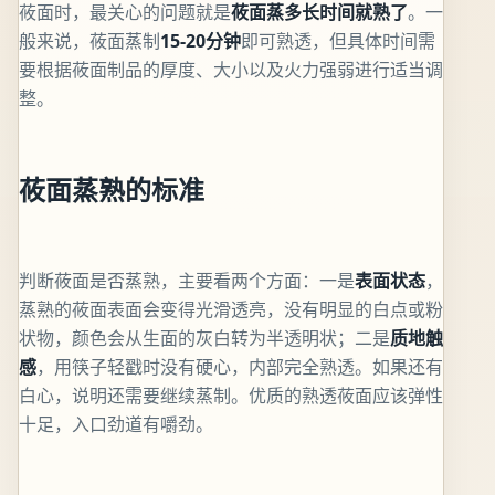
莜面时，最关心的问题就是
莜面蒸多长时间就熟了
。一
般来说，莜面蒸制
15-20分钟
即可熟透，但具体时间需
要根据莜面制品的厚度、大小以及火力强弱进行适当调
整。
莜面蒸熟的标准
判断莜面是否蒸熟，主要看两个方面：一是
表面状态
，
蒸熟的莜面表面会变得光滑透亮，没有明显的白点或粉
状物，颜色会从生面的灰白转为半透明状；二是
质地触
感
，用筷子轻戳时没有硬心，内部完全熟透。如果还有
白心，说明还需要继续蒸制。优质的熟透莜面应该弹性
十足，入口劲道有嚼劲。