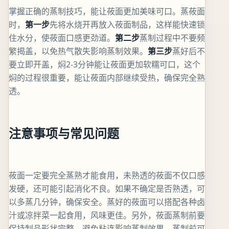
掌握正确的蒸制技巧，能让莜面更加美味可口。蒸莜面
时，
第一步
先将水烧开再放入莜面制品，这样能快速锁
住水分，使莜面口感更劲道。
第二步
蒸制过程中不要频
繁揭盖，以免热气散失影响蒸制效果。
第三步
蒸好后不
要立即开盖，焖2-3分钟能让莜面更加软糯可口，这个
焖的过程很重要，能让莜面内部继续受热，确保完全熟
透。
注意事项与常见问题
莜面一定要完全蒸熟才能食用，未熟透的莜面不仅口感
发硬，还可能引起消化不良。如果不确定是否熟透，可
以多蒸几分钟，确保安全。蒸好的莜面可以搭配各种卤
汁或凉拌菜一起食用，风味更佳。另外，莜面蒸制前要
保持制品形状完整，避免粘连影响蒸制效果。蒸制前可