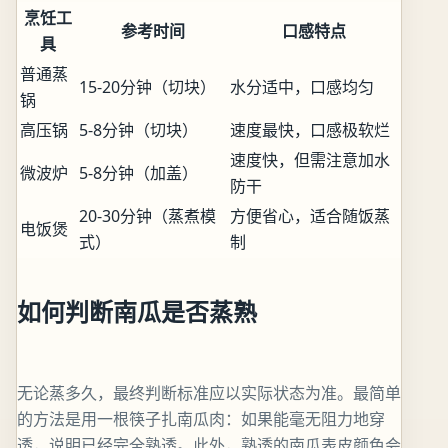
烹饪工
参考时间
口感特点
具
普通蒸
15-20分钟（切块）
水分适中，口感均匀
锅
高压锅
5-8分钟（切块）
速度最快，口感极软烂
速度快，但需注意加水
微波炉
5-8分钟（加盖）
防干
20-30分钟（蒸煮模
方便省心，适合随饭蒸
电饭煲
式）
制
如何判断南瓜是否蒸熟
无论蒸多久，最终判断标准应以实际状态为准。最简单
的方法是用一根筷子扎南瓜肉：如果能毫无阻力地穿
透，说明已经完全熟透。此外，熟透的南瓜表皮颜色会