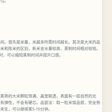
均匀。
时间。首先是米量，米越多所需时间越长。其次是大米的品
新米和陈米的区别，新米含水量较高，蒸制时间相对较短。
小时，可以缩短蒸制时间并提升口感。
：蒸熟的大米颗粒饱满、晶莹剔透，表面有一层自然的光
软有弹性，不会有硬芯。品尝法：取一粒米饭品尝，完全熟
生，可以继续蒸5-10分钟。