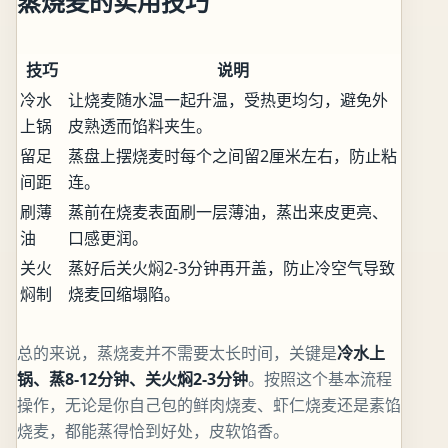
蒸烧麦的实用技巧
技巧
说明
冷水
让烧麦随水温一起升温，受热更均匀，避免外
上锅
皮熟透而馅料夹生。
留足
蒸盘上摆烧麦时每个之间留2厘米左右，防止粘
间距
连。
刷薄
蒸前在烧麦表面刷一层薄油，蒸出来皮更亮、
油
口感更润。
关火
蒸好后关火焖2-3分钟再开盖，防止冷空气导致
焖制
烧麦回缩塌陷。
总的来说，蒸烧麦并不需要太长时间，关键是
冷水上
锅、蒸8-12分钟、关火焖2-3分钟
。按照这个基本流程
操作，无论是你自己包的鲜肉烧麦、虾仁烧麦还是素馅
烧麦，都能蒸得恰到好处，皮软馅香。