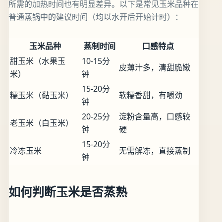
所需的加热时间也有明显差异。以下是常见玉米品种在
普通蒸锅中的建议时间（均以水开后开始计时）：
玉米品种
蒸制时间
口感特点
甜玉米（水果玉
10-15分
皮薄汁多，清甜脆嫩
米）
钟
15-20分
糯玉米（黏玉米）
软糯香甜，有嚼劲
钟
20-25分
淀粉含量高，口感较
老玉米（白玉米）
钟
硬
15-20分
冷冻玉米
无需解冻，直接蒸制
钟
如何判断玉米是否蒸熟