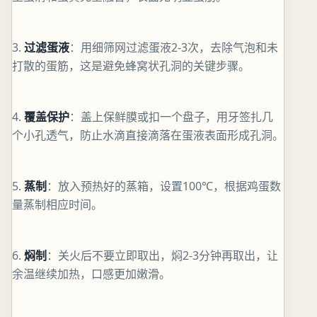
3.
过滤蛋液
：用细筛网过滤蛋液2-3次，去除气泡和未
打散的蛋筋，这是避免蜂窝状孔洞的关键步骤。
4.
覆盖保护
：盖上保鲜膜或扣一个盘子，用牙签扎几
个小孔透气，防止水滴直接滴落在蛋液表面形成孔洞。
5.
蒸制
：放入预热好的蒸箱，设置100℃，根据鸡蛋数
量蒸制相应时间。
6.
焖制
：关火后不要立即取出，焖2-3分钟再取出，让
余温继续加热，口感更加嫩滑。