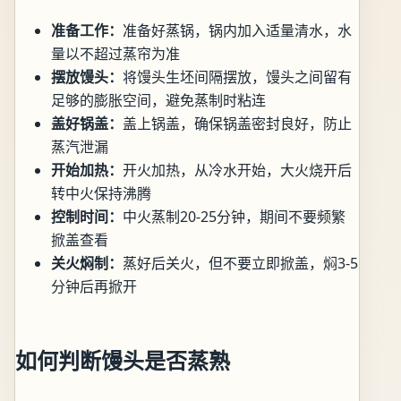
准备工作：
准备好蒸锅，锅内加入适量清水，水
量以不超过蒸帘为准
摆放馒头：
将馒头生坯间隔摆放，馒头之间留有
足够的膨胀空间，避免蒸制时粘连
盖好锅盖：
盖上锅盖，确保锅盖密封良好，防止
蒸汽泄漏
开始加热：
开火加热，从冷水开始，大火烧开后
转中火保持沸腾
控制时间：
中火蒸制20-25分钟，期间不要频繁
掀盖查看
关火焖制：
蒸好后关火，但不要立即掀盖，焖3-5
分钟后再掀开
如何判断馒头是否蒸熟