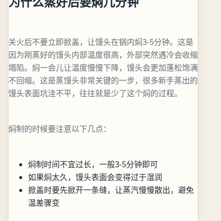
为什么蒸好后要焖几分钟
关火后不要立即掀盖，让馒头在锅内焖3-5分钟。这是
因为刚蒸好的馒头内部温度很高，外部突然遇冷会收缩
塌陷。焖一会儿让温度慢慢下降，馒头会更加蓬松饱满
不回缩。这是蒸馒头非常关键的一步，很多新手蒸出的
馒头表面坑洼不平，往往就是少了这个焖的过程。
焖制的时候要注意以下几点：
焖制时间不宜过长，一般3-5分钟即可
如果焖太久，馒头表面会变得过于湿润
掀盖时要先掀开一条缝，让蒸汽慢慢散出，避免
温差骤变