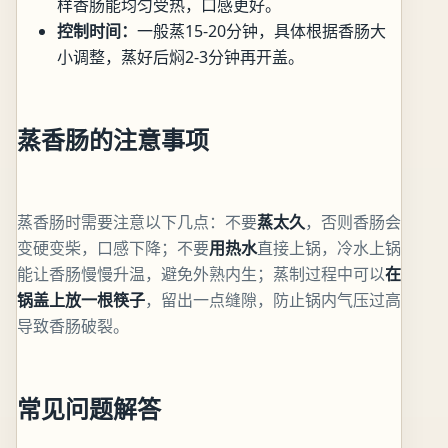
样香肠能均匀受热，口感更好。
控制时间：
一般蒸15-20分钟，具体根据香肠大
小调整，蒸好后焖2-3分钟再开盖。
蒸香肠的注意事项
蒸香肠时需要注意以下几点：不要
蒸太久
，否则香肠会
变硬变柴，口感下降；不要
用热水
直接上锅，冷水上锅
能让香肠慢慢升温，避免外熟内生；蒸制过程中可以
在
锅盖上放一根筷子
，留出一点缝隙，防止锅内气压过高
导致香肠破裂。
常见问题解答