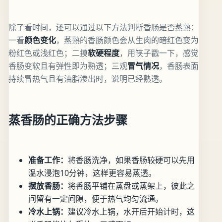
除了看时间，还可以通过以下方法判断香肠是否蒸熟：
一看
颜色变化
，蒸熟的香肠颜色会从生肉的暗红色变为
粉红色或浅红色；二摸
软硬程度
，用筷子戳一下，感觉
香肠变软且有弹性即为熟透；三观
冒气情况
，香肠表面
持续冒热气且有油脂渗出时，说明已经熟透。
蒸香肠的正确方法步骤
准备工作：
将香肠洗净，如果香肠较硬可以先用
温水浸泡10分钟，这样更容易蒸透。
摆放香肠：
将香肠平铺在蒸盘或蒸架上，彼此之
间留有一定间隙，便于热气均匀流通。
冷水上锅：
建议冷水上锅，水开后开始计时，这