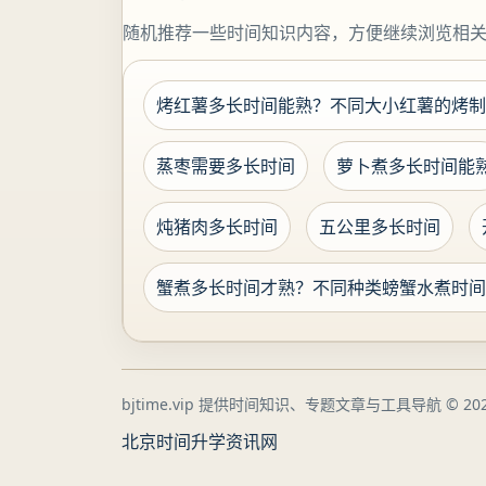
随机推荐一些时间知识内容，方便继续浏览相
烤红薯多长时间能熟？不同大小红薯的烤制
蒸枣需要多长时间
萝卜煮多长时间能
炖猪肉多长时间
五公里多长时间
蟹煮多长时间才熟？不同种类螃蟹水煮时间
bjtime.vip 提供时间知识、专题文章与工具导航
© 202
北京时间
升学资讯网