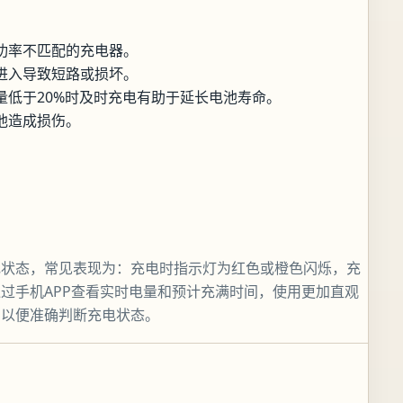
功率不匹配的充电器。
进入导致短路或损坏。
量低于20%时及时充电有助于延长电池寿命。
池造成损伤。
电状态，常见表现为：充电时指示灯为红色或橙色闪烁，充
过手机APP查看实时电量和预计充满时间，使用更加直观
，以便准确判断充电状态。