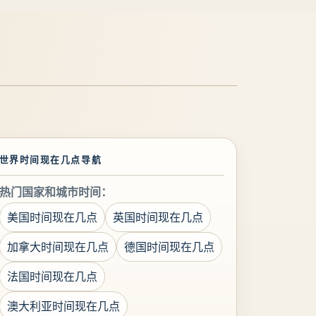
世界时间现在几点导航
热门国家和城市时间：
美国时间现在几点
英国时间现在几点
加拿大时间现在几点
德国时间现在几点
法国时间现在几点
澳大利亚时间现在几点