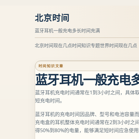
北京时间
蓝牙耳机一般充电多长时间充满
北京时间现在几点
时间知识专题
世界时间现在几点
时间知识文章
蓝牙耳机一般充电
蓝牙耳机充电时间通常在1到3小时之间，具体
短充电时间。
蓝牙耳机的充电时间因品牌、型号和电池容量而
充电盒的耳机整体充电时间通常在2到3小时之间
得50%到80%的电量，能够满足短时间应急使