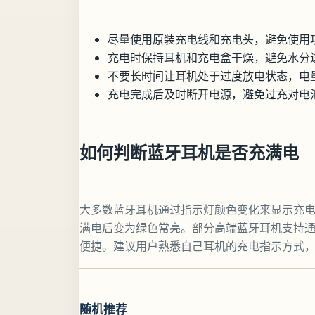
尽量使用原装充电线和充电头，避免使用
充电时保持耳机和充电盒干燥，避免水分
不要长时间让耳机处于过度放电状态，电
充电完成后及时断开电源，避免过充对电
如何判断蓝牙耳机是否充满电
大多数蓝牙耳机通过指示灯颜色变化来显示充
满电后变为绿色常亮。部分高端蓝牙耳机支持通
便捷。建议用户熟悉自己耳机的充电指示方式
随机推荐