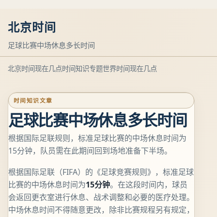
北京时间
足球比赛中场休息多长时间
北京时间现在几点
时间知识专题
世界时间现在几点
时间知识文章
足球比赛中场休息多长时间
根据国际足联规则，标准足球比赛的中场休息时间为
15分钟，队员需在此期间回到场地准备下半场。
根据国际足联（FIFA）的《足球竞赛规则》，标准足球
比赛的中场休息时间为
15分钟
。在这段时间内，球员
会返回更衣室进行休息、战术调整和必要的医疗处理。
中场休息时间不得随意更改，除非比赛规程另有规定，