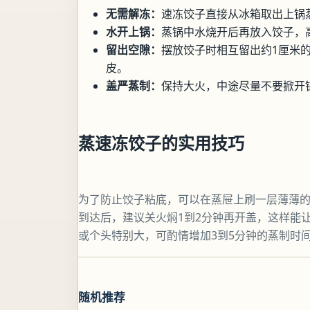
无需解冻：
速冻饺子直接从冰箱取出上锅
水开上锅：
蒸锅中水烧开后再放入饺子，
留出空隙：
摆放饺子时相互留出约1厘米
皮。
盖严蒸制：
保持大火，中途尽量不要掀开
蒸速冻饺子的实用技巧
为了防止饺子粘底，可以在蒸屉上刷一层薄薄
到达后，建议关火焖1到2分钟再开盖，这样能
或个头特别大，可酌情增加3到5分钟的蒸制时
随机推荐