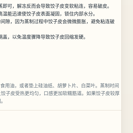
蒸即可，解冻反而会导致饺子皮变软粘连，容易破皮。
高温能迅速使饺子皮表面凝固，锁住内部水分。
的间隙，因为蒸制过程中饺子皮会微微膨胀，避免粘连破
锅盖，以免温度骤降导致饺子皮回缩发硬。
的食用油，或者垫上硅油纸、胡萝卜片、白菜叶。蒸制时间
让饺子皮受热更均匀，口感更加软糯筋道。如果饺子皮较厚
间。