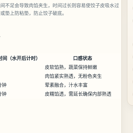
时间不足会导致肉馅夹生，时间过长则容易使饺子皮吸水过
油或垫上防粘垫，防止饺子破底。
考
时间（水开后计时）
口感状态
皮软馅熟，蔬菜保持鲜嫩
肉馅紧实熟透，无粉色夹生
8分钟
荤素融合，汁水丰富
5分钟
皮糯馅透，需延长确保内部熟透