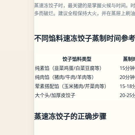
蒸速冻饺子时，最关键的是掌握火候与时间。
多而破烂。建议全程保持大火，并在蒸屉上刷
不同馅料速冻饺子蒸制时间参
饺子馅料类型
蒸制
纯素馅（韭菜鸡蛋/白菜豆腐等）
15分钟
纯肉馅（猪肉/牛肉/羊肉等）
20分钟
荤素搭配馅（玉米猪肉/芹菜肉等）
15-1
大个头/加厚皮饺子
20-2
蒸速冻饺子的正确步骤