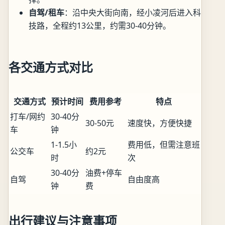
自驾/租车
：沿中央大街向南，经小凌河后进入科
技路，全程约13公里，约需30-40分钟。
各交通方式对比
交通方式
预计时间
费用参考
特点
打车/网约
30-40分
30-50元
速度快，方便快捷
车
钟
1-1.5小
费用低，但需注意班
公交车
约2元
时
次
30-40分
油费+停车
自驾
自由度高
钟
费
出行建议与注意事项