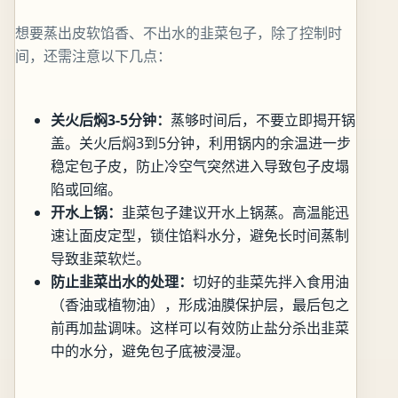
想要蒸出皮软馅香、不出水的韭菜包子，除了控制时
间，还需注意以下几点：
关火后焖3-5分钟：
蒸够时间后，不要立即揭开锅
盖。关火后焖3到5分钟，利用锅内的余温进一步
稳定包子皮，防止冷空气突然进入导致包子皮塌
陷或回缩。
开水上锅：
韭菜包子建议开水上锅蒸。高温能迅
速让面皮定型，锁住馅料水分，避免长时间蒸制
导致韭菜软烂。
防止韭菜出水的处理：
切好的韭菜先拌入食用油
（香油或植物油），形成油膜保护层，最后包之
前再加盐调味。这样可以有效防止盐分杀出韭菜
中的水分，避免包子底被浸湿。