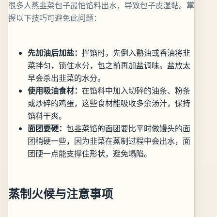
很多人蒸韭菜包子最怕馅料出水，导致包子皮湿黏。掌
握以下技巧可避免此问题：
先加油后加盐：
拌馅时，先倒入熟油或香油将韭
菜拌匀，锁住水分，包之前再加盐调味。盐放太
早会杀出韭菜的水分。
使用吸油食材：
在馅料中加入切碎的油条、粉条
或炒碎的鸡蛋，这些食材能吸收多余汤汁，保持
馅料干爽。
面团要硬：
包韭菜馅的面团要比平时做馒头的面
团稍硬一些，因为韭菜在蒸制过程中会出水，面
团硬一点能支撑住形状，避免塌陷。
蒸制火候与注意事项