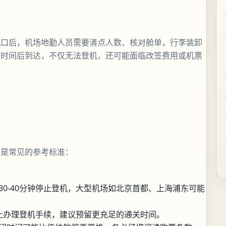
机口后，机场地勤人员需要清点人数、核对舱单，行李装卸
止时间后到达，不仅无法登机，还可能面临改签费用或机票
下是常见的参考标准：
0-40分钟停止登机，大型机场如北京首都、上海浦东可能
停止办理登机手续，建议预留更充足的通关时间。