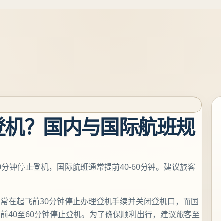
登机？国内与国际航班规
分钟停止登机，国际航班通常提前40-60分钟。建议旅客
常在起飞前30分钟停止办理登机手续并关闭登机口，而国
前40至60分钟停止登机。为了确保顺利出行，建议旅客至