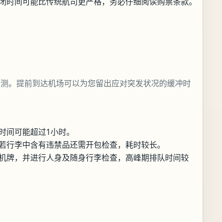
闭时间可能比传统航司更严格，务必仔细阅读购票条款。
预测。提前到达机场可以为您留出应对突发状况的缓冲时
时间可能超过1小时。
若行李中含有违禁品还需开包检查，耗时较长。
机牌，并进行人身及随身行李检查，高峰期排队时间较