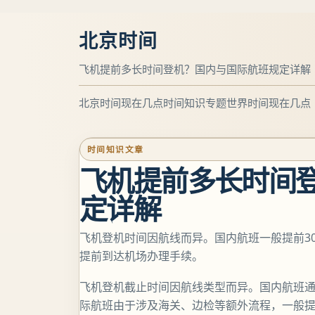
北京时间
飞机提前多长时间登机？国内与国际航班规定详解
北京时间现在几点
时间知识专题
世界时间现在几点
时间知识文章
飞机提前多长时间
定详解
飞机登机时间因航线而异。国内航班一般提前30
提前到达机场办理手续。
飞机登机截止时间因航线类型而异。国内航班通
际航班由于涉及海关、边检等额外流程，一般提