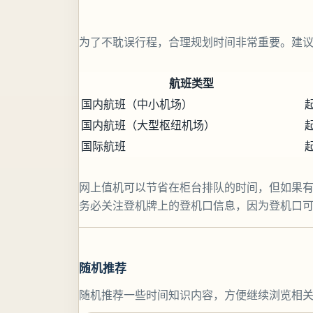
为了不耽误行程，合理规划时间非常重要。建
航班类型
国内航班（中小机场）
国内航班（大型枢纽机场）
国际航班
网上值机可以节省在柜台排队的时间，但如果
务必关注登机牌上的登机口信息，因为登机口
随机推荐
随机推荐一些时间知识内容，方便继续浏览相