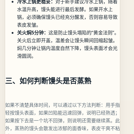
冷水上锅更稳妥：
对于新手建议冷水上锅，随着
水温升高，馒头能进行最后发酵。如果开水上
锅，必须确保馒头已经充分醒发，否则容易导致
表皮发皱。
关火焖5分钟：
这是防止馒头塌陷的“黄金法则”。
关火后立即开盖，温差会让馒头瞬间回缩起皱。
焖几分钟让锅内温度自然下降，馒头表面才会光
滑圆润。
三、如何判断馒头是否蒸熟
如果不清楚具体时间，可以通过以下方法判断：用手指
轻按馒头表面，如果凹陷能迅速回弹，说明已经熟透；
如果按下去是一个坑不回弹，则说明还需要继续蒸。此
外，蒸熟的馒头会散发出浓郁的面香味，表皮干爽不粘