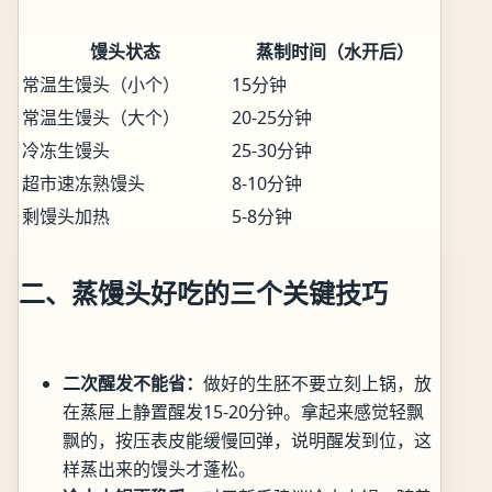
馒头状态
蒸制时间（水开后）
常温生馒头（小个）
15分钟
常温生馒头（大个）
20-25分钟
冷冻生馒头
25-30分钟
超市速冻熟馒头
8-10分钟
剩馒头加热
5-8分钟
二、蒸馒头好吃的三个关键技巧
二次醒发不能省：
做好的生胚不要立刻上锅，放
在蒸屉上静置醒发15-20分钟。拿起来感觉轻飘
飘的，按压表皮能缓慢回弹，说明醒发到位，这
样蒸出来的馒头才蓬松。