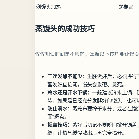
剩馒头加热
熟制品
蒸馒头的成功技巧
仅仅知道时间是不够的，掌握以下技巧能让馒
二次发酵不能少：
生胚做好后，必须进行
醒发好直接蒸，馒头会发硬、发死。
冷水还是开水下锅：
一般建议冷水上锅，
软。如果是已经充分发酵好的馒头，也可
防止滴水：
蒸笼布要拧干水分，或者在馒
面”斑点。
揭盖技巧：
蒸好后切记不要瞬间掀开锅盖
缝，让热气缓慢散出后再完全揭开。