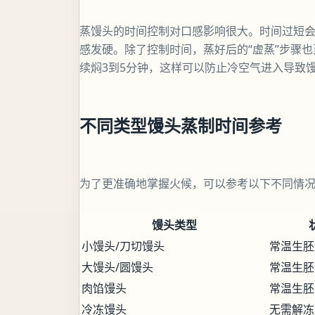
蒸馒头的时间控制对口感影响很大。时间过短
感发硬。除了控制时间，蒸好后的“虚蒸”步骤
续焖3到5分钟，这样可以防止冷空气进入导致
不同类型馒头蒸制时间参考
为了更准确地掌握火候，可以参考以下不同情
馒头类型
小馒头/刀切馒头
常温生胚
大馒头/圆馒头
常温生胚
肉馅馒头
常温生胚
冷冻馒头
无需解冻