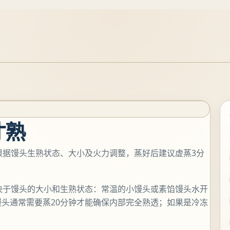
才熟
需根据馒头生熟状态、大小及火力调整，蒸好后建议虚蒸3分
决于馒头的大小和生熟状态：常温的小馒头或素馅馒头水开
馒头通常需要蒸20分钟才能确保内部完全熟透；如果是冷冻