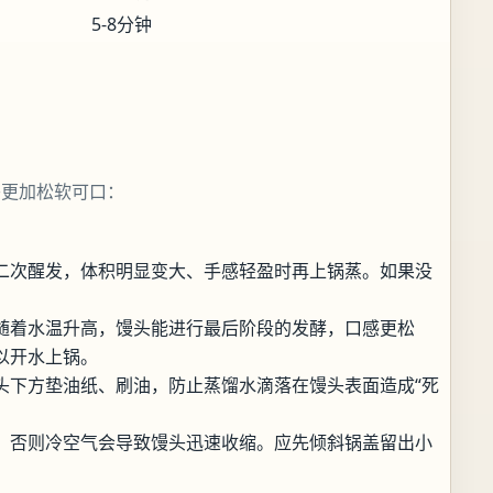
5-8分钟
头更加松软可口：
二次醒发，体积明显变大、手感轻盈时再上锅蒸。如果没
随着水温升高，馒头能进行最后阶段的发酵，口感更松
以开水上锅。
头下方垫油纸、刷油，防止蒸馏水滴落在馒头表面造成“死
，否则冷空气会导致馒头迅速收缩。应先倾斜锅盖留出小