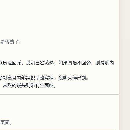
头是否熟了：
能迅速回弹，说明已经蒸熟；如果凹陷不回弹，则说明内
易剥离且内部组织呈蜂窝状，说明火候已到。
，未熟的馒头则带有生面味。
关页面。