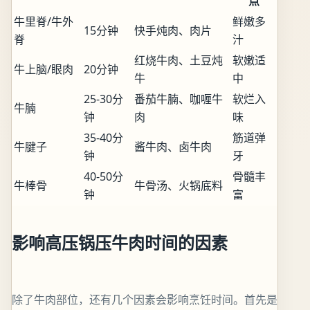
点
牛里脊/牛外
鲜嫩多
15分钟
快手炖肉、肉片
脊
汁
红烧牛肉、土豆炖
软嫩适
牛上脑/眼肉
20分钟
牛
中
25-30分
番茄牛腩、咖喱牛
软烂入
牛腩
钟
肉
味
35-40分
筋道弹
牛腱子
酱牛肉、卤牛肉
钟
牙
40-50分
骨髓丰
牛棒骨
牛骨汤、火锅底料
钟
富
影响高压锅压牛肉时间的因素
除了牛肉部位，还有几个因素会影响烹饪时间。首先是