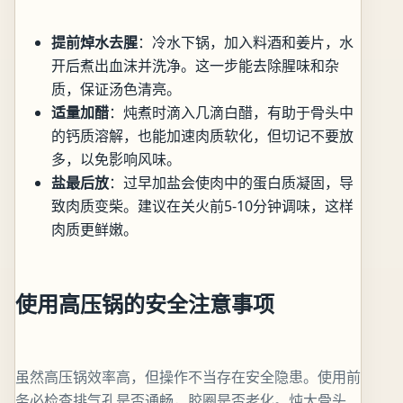
提前焯水去腥
：冷水下锅，加入料酒和姜片，水
开后煮出血沫并洗净。这一步能去除腥味和杂
质，保证汤色清亮。
适量加醋
：炖煮时滴入几滴白醋，有助于骨头中
的钙质溶解，也能加速肉质软化，但切记不要放
多，以免影响风味。
盐最后放
：过早加盐会使肉中的蛋白质凝固，导
致肉质变柴。建议在关火前5-10分钟调味，这样
肉质更鲜嫩。
使用高压锅的安全注意事项
虽然高压锅效率高，但操作不当存在安全隐患。使用前
务必检查排气孔是否通畅，胶圈是否老化。炖大骨头