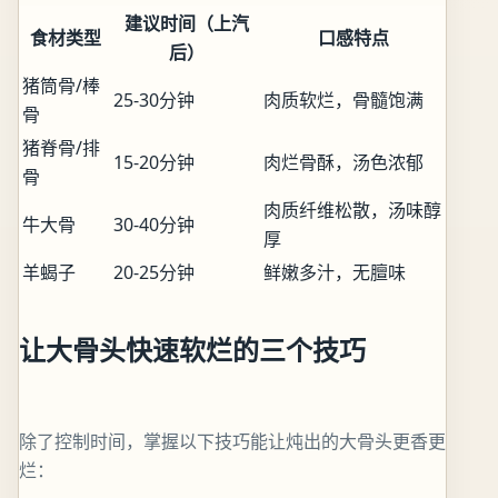
建议时间（上汽
食材类型
口感特点
后）
猪筒骨/棒
25-30分钟
肉质软烂，骨髓饱满
骨
猪脊骨/排
15-20分钟
肉烂骨酥，汤色浓郁
骨
肉质纤维松散，汤味醇
牛大骨
30-40分钟
厚
羊蝎子
20-25分钟
鲜嫩多汁，无膻味
让大骨头快速软烂的三个技巧
除了控制时间，掌握以下技巧能让炖出的大骨头更香更
烂：