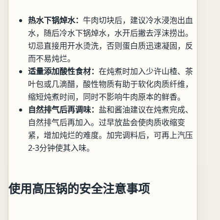
热水下锅焯水：
牛肉切块后，建议冷水浸泡出血
水，随后冷水下锅焯水，水开后撇去浮沫捞出。
切忌直接用开水烫洗，否则蛋白质迅速凝固，反
而不易炖烂。
适量添加酸性食材：
在炖煮时加入少许山楂、茶
叶包或几滴醋，酸性物质有助于软化肉质纤维，
缩短炖煮时间，同时不影响牛肉原本的鲜香。
自然排气后再调味：
盐和酱油建议在炖煮完成、
自然排气后再加入。过早放盐会使肉质收缩变
紧，增加炖烂的难度。加完调料后，可再上汽压
2-3分钟使其入味。
使用高压锅的安全注意事项