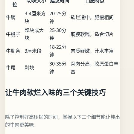
切块大小
建议时间
口感特点
位
3-4厘米方
20-25分
牛腩
软烂适中，肥瘦相间
块
钟
整块或大
25-30分
牛腱子
筋膜软糯，适合切片
块
钟
18-22分
牛肋条
3厘米段
肉质鲜嫩，汁水丰富
钟
30-35分
骨肉分离，胶原蛋白丰
牛尾
剁块
钟
富
让牛肉软烂入味的三个关键技巧
除了控制好高压锅的时间，掌握以下三个细节能让炖出
的牛肉更美味：