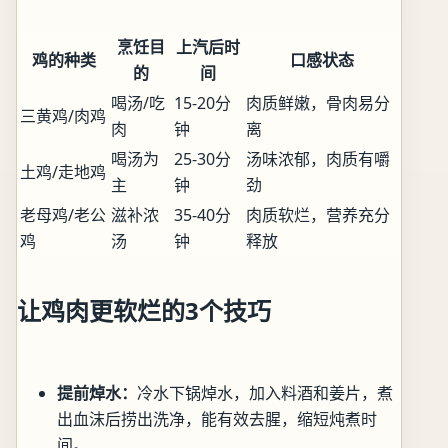
烹饪目
上汽后时
鸡的种类
口感状态
的
间
喝汤/吃
15-20分
肉质鲜嫩，骨肉易分
三黄鸡/肉鸡
肉
钟
离
喝汤为
25-30分
汤味浓郁，肉质有嚼
土鸡/走地鸡
主
钟
劲
老母鸡/老公
滋补浓
35-40分
肉质软烂，营养充分
鸡
汤
钟
释放
让鸡肉更软烂的3个技巧
提前焯水：
冷水下锅焯水，加入料酒和姜片，煮
出血沫后捞出洗净，能有效去腥，缩短炖煮时
间。