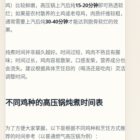
鸡）比较鲜嫩，高压锅上汽后炖
15-20分钟
即可熟透软
烂；如果是农村散养的土鸡或老母鸡，肉质纤维较粗，
通常需要上汽后炖
30-40分钟
才能达到脱骨软烂的效
果。
炖煮时间并非越久越好。时间过短，鸡肉不熟且有腥
味；时间过长，鸡肉容易散架，口感发柴，营养成分也
会流失。建议根据具体烹饪目的（喝汤还是吃肉）灵活
调整时间。
不同鸡种的高压锅炖煮时间表
为了方便大家掌握，以下是根据不同鸡种和烹饪方式推
荐的时间参考（以普通燃气高压锅为例）：