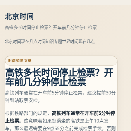
北京时间
高铁多长时间停止检票？开车前几分钟停止检票
北京时间现在几点
时间知识专题
世界时间现在几点
时间知识文章
高铁多长时间停止检票？开
车前几分钟停止检票
高铁列车通常在开车前5分钟停止检票，建议提前30分
钟到站取票安检。
根据铁路部门的规定，
高铁列车通常在开车前5分钟停
止检票
。这意味着如果您乘坐的高铁是上午10点发
车，那么最迟需要在9点55分之前完成检票手续，否则