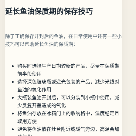
延长鱼油保质期的保存技巧
除了正确保存开封后的鱼油，在日常使用中还有一些小
技巧可以帮助延长鱼油的保质期：
购买时选择生产日期较新的产品，尽量在保质期
前半段使用
选择深色玻璃瓶或避光包装的产品，减少光线对
鱼油的氧化作用
大瓶装鱼油开封后，可以分装到小瓶中使用，减
少反复开盖造成的氧化
将鱼油存放在冰箱门上的收纳格中，温度稳定且
取用方便
避免将鱼油放在灶台附近或暖气旁边，高温会加