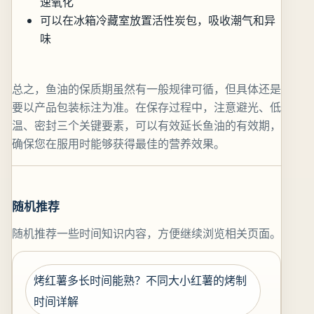
速氧化
可以在冰箱冷藏室放置活性炭包，吸收潮气和异
味
总之，鱼油的保质期虽然有一般规律可循，但具体还是
要以产品包装标注为准。在保存过程中，注意避光、低
温、密封三个关键要素，可以有效延长鱼油的有效期，
确保您在服用时能够获得最佳的营养效果。
随机推荐
随机推荐一些时间知识内容，方便继续浏览相关页面。
烤红薯多长时间能熟？不同大小红薯的烤制
时间详解