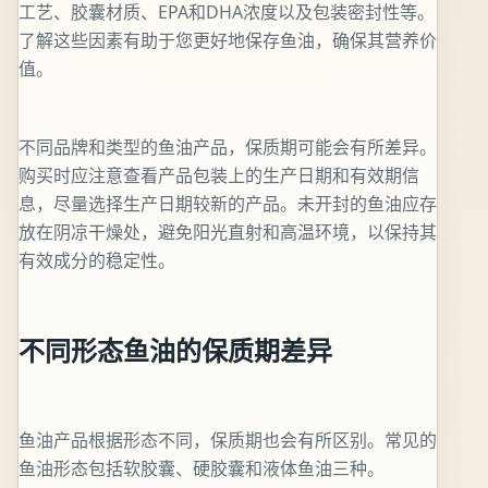
工艺、胶囊材质、EPA和DHA浓度以及包装密封性等。
了解这些因素有助于您更好地保存鱼油，确保其营养价
值。
不同品牌和类型的鱼油产品，保质期可能会有所差异。
购买时应注意查看产品包装上的生产日期和有效期信
息，尽量选择生产日期较新的产品。未开封的鱼油应存
放在阴凉干燥处，避免阳光直射和高温环境，以保持其
有效成分的稳定性。
不同形态鱼油的保质期差异
鱼油产品根据形态不同，保质期也会有所区别。常见的
鱼油形态包括软胶囊、硬胶囊和液体鱼油三种。