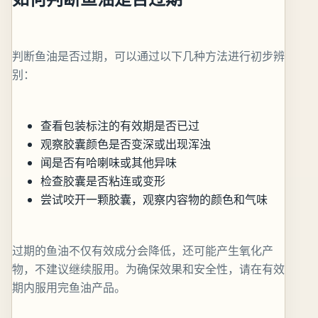
判断鱼油是否过期，可以通过以下几种方法进行初步辨
别：
查看包装标注的有效期是否已过
观察胶囊颜色是否变深或出现浑浊
闻是否有哈喇味或其他异味
检查胶囊是否粘连或变形
尝试咬开一颗胶囊，观察内容物的颜色和气味
过期的鱼油不仅有效成分会降低，还可能产生氧化产
物，不建议继续服用。为确保效果和安全性，请在有效
期内服用完鱼油产品。