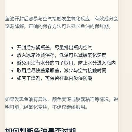
鱼油开封后容易与空气接触发生氧化反应，有效成分会
逐渐降解。正确的保存方法可以延长鱼油的保鲜期。
开封后拧紧瓶盖，尽量排出瓶内空气
放入冰箱冷藏保存，低温可以减缓氧化速度
避免用沾有水分的勺子取用，防止水分进入瓶内
取用后尽快盖紧瓶盖，减少与空气接触时间
如有干燥剂，可保留在瓶内吸湿防潮
如果发现鱼油有异味、颜色变深或胶囊粘连等情况，说
明可能已经氧化变质，不建议继续服用。
如何判断鱼油是否过期