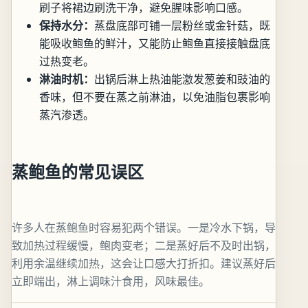
刷子将裙边刷洗干净，避免腥味影响口感。
保持水分：
蒸盘底部可铺一层粉丝或金针菇，既
能吸收鲍鱼的鲜汁，又能防止鲍鱼直接接触盘底
过热变老。
淋油时机：
出锅后淋上热油能激发葱姜和豉油的
香味，但不要在蒸之前淋油，以免油脂包裹影响
蒸汽渗透。
蒸鲍鱼的常见误区
许多人在蒸鲍鱼时容易犯两个错误。一是冷水下锅，导
致加热过程缓慢，鲍肉变老；二是蒸好后不及时出锅，
利用余温继续加热，这会让口感大打折扣。建议蒸好后
立即端出，淋上调味汁食用，风味最佳。