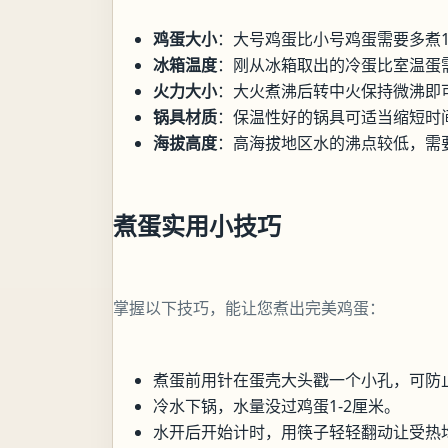
鸡蛋大小
：大号鸡蛋比小号鸡蛋需要多煮1
冰箱温度
：刚从冰箱取出的冷蛋比室温蛋
火力大小
：大火煮沸后转中火保持微沸即
锅具材质
：保温性好的锅具可适当缩短时
海拔高度
：高海拔地区水的沸点较低，需
煮蛋实用小技巧
掌握以下技巧，能让您煮出完美鸡蛋：
煮蛋前用针在蛋壳大头戳一个小孔，可防
冷水下锅，水量没过鸡蛋1-2厘米。
水开后开始计时，用筷子轻轻翻动让受热