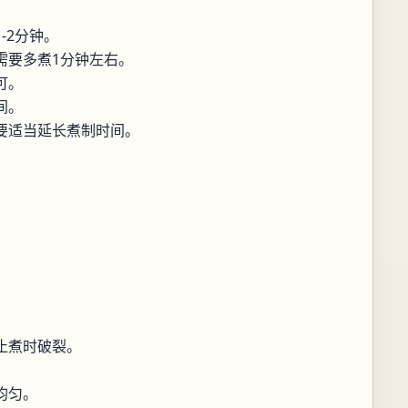
-2分钟。
需要多煮1分钟左右。
可。
间。
要适当延长煮制时间。
止煮时破裂。
均匀。