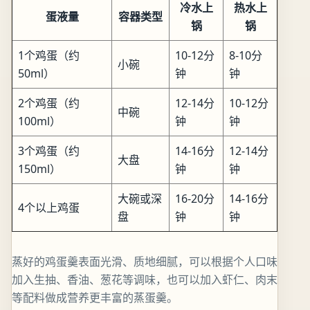
冷水上
热水上
蛋液量
容器类型
锅
锅
1个鸡蛋（约
10-12分
8-10分
小碗
50ml）
钟
钟
2个鸡蛋（约
12-14分
10-12分
中碗
100ml）
钟
钟
3个鸡蛋（约
14-16分
12-14分
大盘
150ml）
钟
钟
大碗或深
16-20分
14-16分
4个以上鸡蛋
盘
钟
钟
蒸好的鸡蛋羹表面光滑、质地细腻，可以根据个人口味
加入生抽、香油、葱花等调味，也可以加入虾仁、肉末
等配料做成营养更丰富的蒸蛋羹。