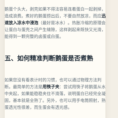
鹅蛋个头大，剥壳如果不得法容易连着蛋白一起剥掉，
造成浪费。煮好的鹅蛋捞出后，不要自然放凉，而应
迅
速放入凉水中浸泡
（最好是冰水）。热胀冷缩的原理会
让蛋白与蛋壳之间产生缝隙，这样剥起来既快又光滑，
能得到一颗完整的卤蛋或白蛋。
五、如何精准判断鹅蛋是否煮熟
如果您没有看表计时的习惯，也可以通过物理方法判
断。最简单的方法是
用筷子夹
：尝试用筷子将鹅蛋从水
中夹起，如果能稳稳夹住不滑落，说明蛋白已经完全凝
固，基本就是全熟了。另外，也可以用手电筒照射，熟
蛋透光性很差，而生蛋会有透光感。