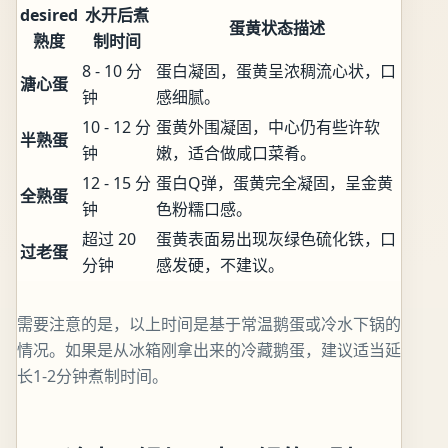
desired
水开后煮
蛋黄状态描述
熟度
制时间
8 - 10 分
蛋白凝固，蛋黄呈浓稠流心状，口
溏心蛋
钟
感细腻。
10 - 12 分
蛋黄外围凝固，中心仍有些许软
半熟蛋
钟
嫩，适合做咸口菜肴。
12 - 15 分
蛋白Q弹，蛋黄完全凝固，呈金黄
全熟蛋
钟
色粉糯口感。
超过 20
蛋黄表面易出现灰绿色硫化铁，口
过老蛋
分钟
感发硬，不建议。
需要注意的是，以上时间是基于常温鹅蛋或冷水下锅的
情况。如果是从冰箱刚拿出来的冷藏鹅蛋，建议适当延
长1-2分钟煮制时间。