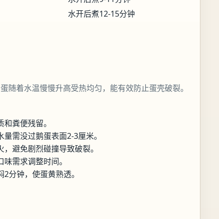
水开后煮12-15分钟
鹅蛋随着水温慢慢升高受热均匀，能有效防止蛋壳破裂。
质和粪便残留。
量需没过鹅蛋表面2-3厘米。
火，避免剧烈碰撞导致破裂。
口味需求调整时间。
焖2分钟，使蛋黄熟透。