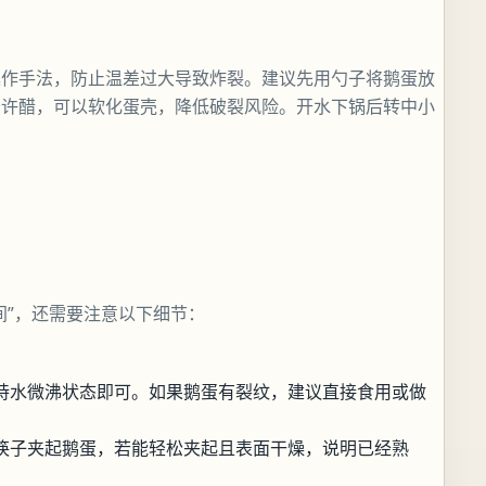
操作手法，防止温差过大导致炸裂。建议先用勺子将鹅蛋放
少许醋，可以软化蛋壳，降低破裂风险。开水下锅后转中小
间”，还需要注意以下细节：
持水微沸状态即可。如果鹅蛋有裂纹，建议直接食用或做
筷子夹起鹅蛋，若能轻松夹起且表面干燥，说明已经熟