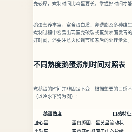
壳较厚，煮制时间比鸡蛋要长，掌握好时间才
鹅蛋营养丰富，富含蛋白质、卵磷脂及多种维
煮制过程中容易出现蛋壳破裂或蛋黄表面发青
好时间，还要注意火候调节和煮后的处理步骤
不同熟度鹅蛋煮制时间对照表
煮鹅蛋的时间并非固定不变，根据想要的口感
（以冷水下锅为例）：
鹅蛋熟度
口感特征
溏心蛋
蛋白凝固，蛋黄呈流动状
半熟蛋
蛋黄开始凝固但中心软嫩