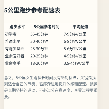
5公里跑步参考配速表
跑步水平
5公里参考时间
平均配速
初学者
35-45分钟
7-9分钟/公里
普通水平
30-40分钟
6-8分钟/公里
有跑步基础
25-30分钟
5-6分钟/公里
业余爱好者
20-25分钟
4-5分钟/公里
业余高手
18-20分钟
3.5-4分钟/公里
总之，5公里女生跑多长时间没有绝对标准，关键是找
到适合自己的节奏，循序渐进地提升体能和配速。跑步
是长期坚持的运动，不必过分在意速度，享受过程更重
要。