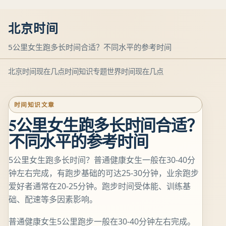
北京时间
5公里女生跑多长时间合适？不同水平的参考时间
北京时间现在几点
时间知识专题
世界时间现在几点
时间知识文章
5公里女生跑多长时间合适？
不同水平的参考时间
5公里女生跑多长时间？普通健康女生一般在30-40分
钟左右完成，有跑步基础的可达25-30分钟，业余跑步
爱好者通常在20-25分钟。跑步时间受体能、训练基
础、配速等多因素影响。
普通健康女生5公里跑步一般在30-40分钟左右完成。