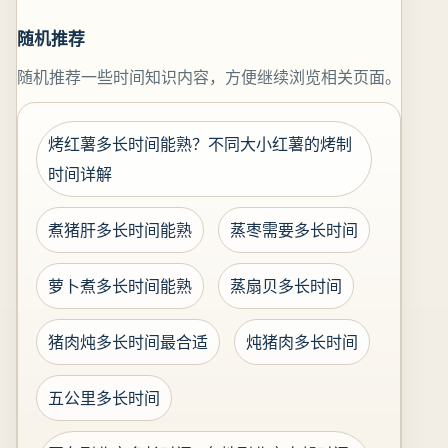
随机推荐
随机推荐一些时间知识内容，方便继续浏览相关页面。
烤红薯多长时间能熟？不同大小红薯的烤制
时间详解
煮猪肝多长时间能熟
蒸枣需要多长时间
萝卜煮多长时间能熟
蒸扇贝多长时间
猪肉炖多长时间最合适
炖猪肉多长时间
五公里多长时间