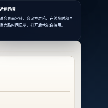
适用场景
适合桌面常驻、会议室屏幕、在线校时和直
播旁路时间显示，打开后就能直接用。