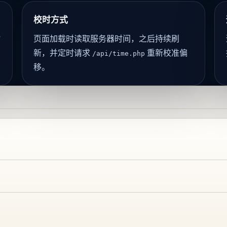
校时方式
时
页面加载时读取服务器时间，之后持续刷
新，并定时请求
重新校准偏
/api/time.php
移。