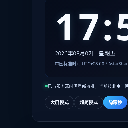
17:
2026年08月07日 星期五
中国标准时间 UTC+08:00 / Asia/Shan
已与服务器时间重新校准，当前按北京时
大屏模式
超简模式
隐藏秒