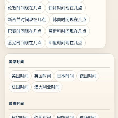
伦敦时间现在几点
迪拜时间现在几点
新西兰时间现在几点
韩国时间现在几点
巴黎时间现在几点
莫斯科时间现在几点
悉尼时间现在几点
印度时间现在几点
国家时间
美国时间
英国时间
日本时间
德国时间
法国时间
澳大利亚时间
城市时间
纽约时间
伦敦时间
巴黎时间
迪拜时间