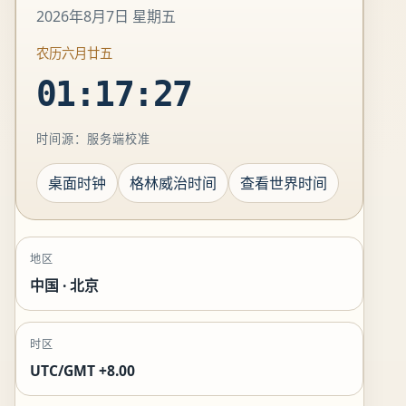
2026
年
8
月
7
日
星期
五
农历
六月廿五
01
:
17
:
28
时间源：服务端校准
桌面时钟
格林威治时间
查看世界时间
地区
中国 · 北京
时区
UTC/GMT +8.00