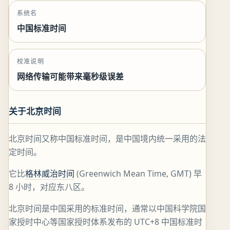
系统名
中国标准时间
校准说明
网络传输可能带来毫秒级误差
关于北京时间
北京时间又称中国标准时间，是中国境内统一采用的法
定时间。
它比
格林威治时间
(Greenwich Mean Time, GMT) 早
8 小时，对应东八区。
北京时间是中国采用的标准时间，通常以中国科学院国
家授时中心等国家授时体系发布的 UTC+8 中国标准时