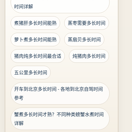
时间详解
煮猪肝多长时间能熟
蒸枣需要多长时间
萝卜煮多长时间能熟
蒸扇贝多长时间
猪肉炖多长时间最合适
炖猪肉多长时间
五公里多长时间
开车到北京多长时间 - 各地到北京自驾时间
参考
蟹煮多长时间才熟？不同种类螃蟹水煮时间
详解