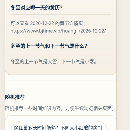
冬至对应哪一天的黄历？
可以查看 2026-12-22 的黄历详情页：
https://www.bjtime.vip/huangli/2026-12-22/
冬至的上一节气和下一节气是什么？
冬至的上一节气是大雪，下一节气是小寒。
随机推荐
随机推荐一些时间知识内容，方便继续浏览相关页面。
烤红薯多长时间能熟？不同大小红薯的烤制