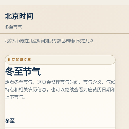
北京时间
冬至节气
北京时间现在几点
时间知识专题
世界时间现在几点
时间知识文章
冬至节气
想看冬至节气，这页会整理节气时间、节气含义、气候
特点和相关农历信息，也可以继续查看对应黄历日期和
上下节气。
冬至