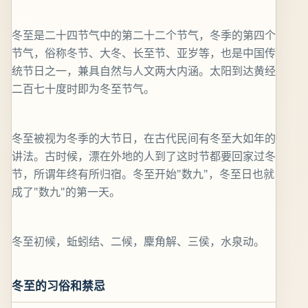
冬至是二十四节气中的第二十二个节气，冬季的第四个
节气，俗称冬节、大冬、长至节、亚岁等，也是中国传
统节日之一，兼具自然与人文两大内涵。太阳到达黄经
二百七十度时即为冬至节气。
冬至被视为冬季的大节日，在古代民间有冬至大如年的
讲法。古时候，漂在外地的人到了这时节都要回家过冬
节，所谓年终有所归宿。冬至开始"数九"，冬至日也就
成了"数九"的第一天。
冬至初候，蚯蚓结、二候，麇角解、三侯，水泉动。
冬至的习俗和禁忌