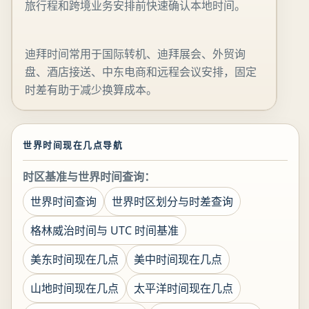
旅行程和跨境业务安排前快速确认本地时间。
迪拜时间常用于国际转机、迪拜展会、外贸询
盘、酒店接送、中东电商和远程会议安排，固定
时差有助于减少换算成本。
世界时间现在几点导航
时区基准与世界时间查询：
世界时间查询
世界时区划分与时差查询
格林威治时间与 UTC 时间基准
美东时间现在几点
美中时间现在几点
山地时间现在几点
太平洋时间现在几点