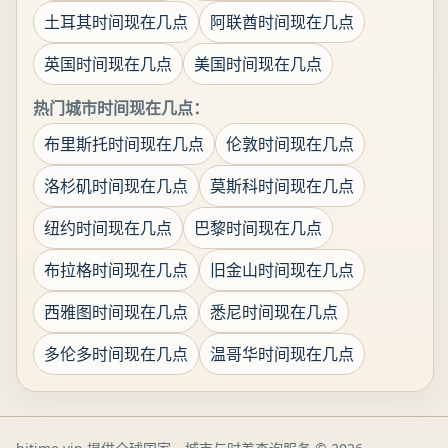
土耳其时间现在几点
阿联酋时间现在几点
英国时间现在几点
美国时间现在几点
热门城市时间现在几点：
布里斯托时间现在几点
伦敦时间现在几点
洛杉矶时间现在几点
莫斯科时间现在几点
纽约时间现在几点
巴黎时间现在几点
布拉格时间现在几点
旧金山时间现在几点
西雅图时间现在几点
悉尼时间现在几点
多伦多时间现在几点
温哥华时间现在几点