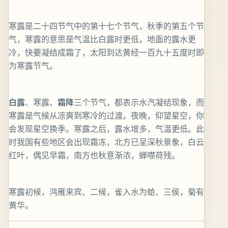
寒露是二十四节气中的第十七个节气，秋季的第五个节
气，寒露的意思是气温比白露时更低，地面的露水更
冷，快要凝结成霜了，太阳到达黄经一百九十五度时即
为寒露节气。
白露
、寒露、
霜降
三个节气，都表示水汽凝结现象，而
寒露是气候从凉爽到寒冷的过渡。夜晚，仰望星空，你
会发现星空换季。寒露之后，露水增多，气温更低。此
时我国有些地区会出现霜冻，北方已呈深秋景象，白云
红叶，偶见早霜，南方也秋意渐浓，蝉噤荷残。
寒露初候，鸿雁来宾、二候，雀入水为蛤、三侯，菊有
黄华。