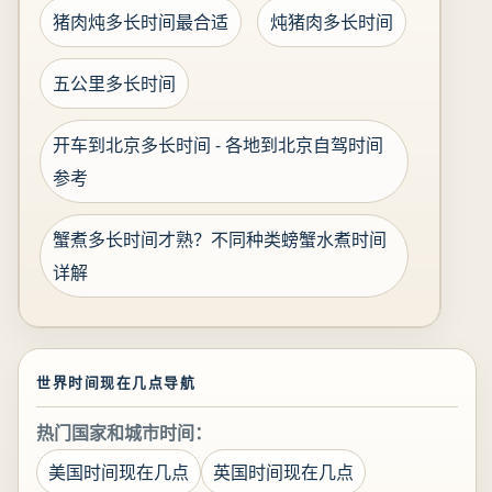
猪肉炖多长时间最合适
炖猪肉多长时间
五公里多长时间
开车到北京多长时间 - 各地到北京自驾时间
参考
蟹煮多长时间才熟？不同种类螃蟹水煮时间
详解
世界时间现在几点导航
热门国家和城市时间：
美国时间现在几点
英国时间现在几点