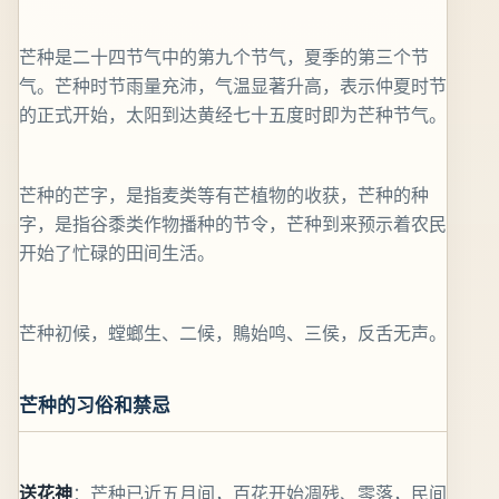
芒种是二十四节气中的第九个节气，夏季的第三个节
气。芒种时节雨量充沛，气温显著升高，表示仲夏时节
的正式开始，太阳到达黄经七十五度时即为芒种节气。
芒种的芒字，是指麦类等有芒植物的收获，芒种的种
字，是指谷黍类作物播种的节令，芒种到来预示着农民
开始了忙碌的田间生活。
芒种初候，螳螂生、二候，鵙始鸣、三侯，反舌无声。
芒种的习俗和禁忌
送花神
：芒种已近五月间，百花开始凋残、零落，民间