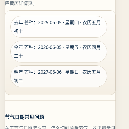
应黄历详情页。
去年 芒种：2025-06-05 · 星期四 · 农历五月
初十
今年 芒种：2026-06-05 · 星期五 · 农历四月
二十
明年 芒种：2027-06-06 · 星期日 · 农历五月
初二
节气日期常见问题
关于节气日期怎么查、怎么切到前后节气，这里把常见