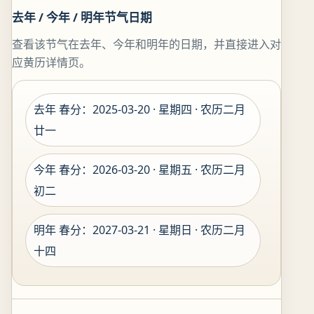
去年 / 今年 / 明年节气日期
查看该节气在去年、今年和明年的日期，并直接进入对
应黄历详情页。
去年 春分：2025-03-20 · 星期四 · 农历二月
廿一
今年 春分：2026-03-20 · 星期五 · 农历二月
初二
明年 春分：2027-03-21 · 星期日 · 农历二月
十四