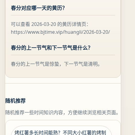
春分对应哪一天的黄历？
可以查看 2026-03-20 的黄历详情页：
https://www.bjtime.vip/huangli/2026-03-20/
春分的上一节气和下一节气是什么？
春分的上一节气是惊蛰，下一节气是清明。
随机推荐
随机推荐一些时间知识内容，方便继续浏览相关页面。
烤红薯多长时间能熟？不同大小红薯的烤制