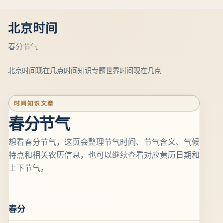
北京时间
春分节气
北京时间现在几点
时间知识专题
世界时间现在几点
时间知识文章
春分节气
想看春分节气，这页会整理节气时间、节气含义、气候
特点和相关农历信息，也可以继续查看对应黄历日期和
上下节气。
春分