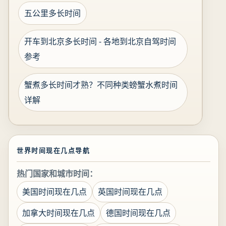
五公里多长时间
开车到北京多长时间 - 各地到北京自驾时间
参考
蟹煮多长时间才熟？不同种类螃蟹水煮时间
详解
世界时间现在几点导航
热门国家和城市时间：
美国时间现在几点
英国时间现在几点
加拿大时间现在几点
德国时间现在几点