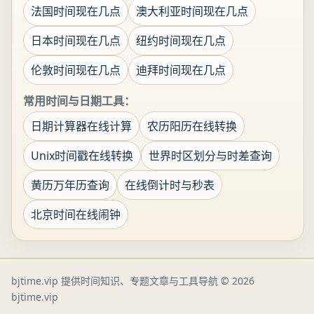
法国时间现在几点
澳大利亚时间现在几点
日本时间现在几点
纽约时间现在几点
伦敦时间现在几点
迪拜时间现在几点
常用时间与日期工具：
日期计算器在线计算
农历阳历在线转换
Unix时间戳在线转换
世界时区划分与时差查询
黄历万年历查询
在线倒计时与秒表
北京时间在线闹钟
bjtime.vip 提供时间知识、专题文章与工具导航
© 2026
bjtime.vip