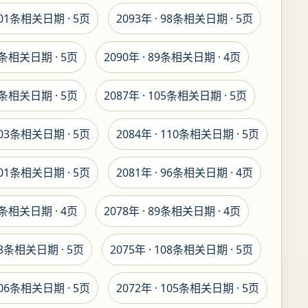
 101条相关日期 · 5页
2093年 · 98条相关日期 · 5页
97条相关日期 · 5页
2090年 · 89条相关日期 · 4页
98条相关日期 · 5页
2087年 · 105条相关日期 · 5页
 103条相关日期 · 5页
2084年 · 110条相关日期 · 5页
 101条相关日期 · 5页
2081年 · 96条相关日期 · 4页
95条相关日期 · 4页
2078年 · 89条相关日期 · 4页
 98条相关日期 · 5页
2075年 · 108条相关日期 · 5页
 106条相关日期 · 5页
2072年 · 105条相关日期 · 5页