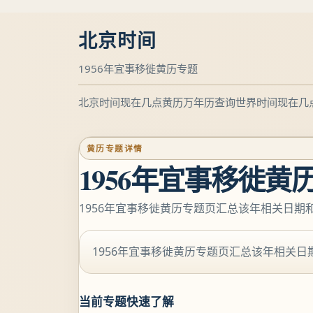
北京时间
1956年宜事移徙黄历专题
北京时间现在几点
黄历万年历查询
世界时间现在几
黄历专题详情
1956年宜事移徙黄
1956年宜事移徙黄历专题页汇总该年相关日期
1956年宜事移徙黄历专题页汇总该年相关日
当前专题快速了解