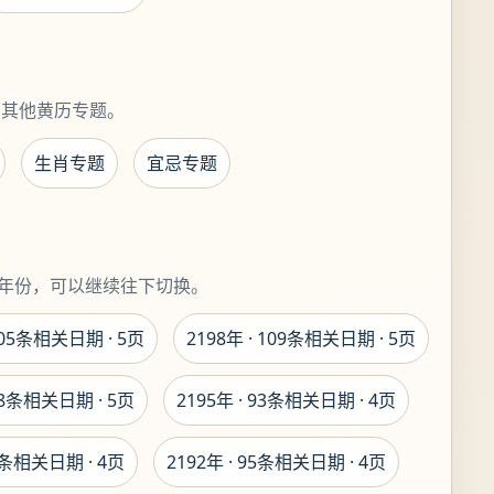
到其他黄历专题。
生肖专题
宜忌专题
他年份，可以继续往下切换。
 105条相关日期 · 5页
2198年 · 109条相关日期 · 5页
 98条相关日期 · 5页
2195年 · 93条相关日期 · 4页
89条相关日期 · 4页
2192年 · 95条相关日期 · 4页