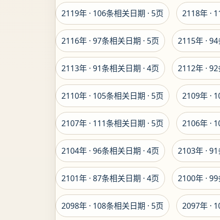
2119年 · 106条相关日期 · 5页
2118年 ·
2116年 · 97条相关日期 · 5页
2115年 · 
2113年 · 91条相关日期 · 4页
2112年 · 
2110年 · 105条相关日期 · 5页
2109年 ·
2107年 · 111条相关日期 · 5页
2106年 ·
2104年 · 96条相关日期 · 4页
2103年 · 
2101年 · 87条相关日期 · 4页
2100年 · 
2098年 · 108条相关日期 · 5页
2097年 ·