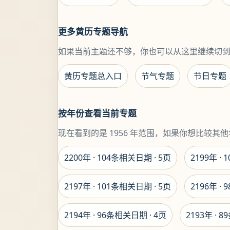
更多黄历专题导航
如果当前主题还不够，你也可以从这里继续切
黄历专题总入口
节气专题
节日专题
按年份查看当前专题
现在看到的是 1956 年范围，如果你想比较其
2200年 · 104条相关日期 · 5页
2199年 ·
2197年 · 101条相关日期 · 5页
2196年 ·
2194年 · 96条相关日期 · 4页
2193年 · 