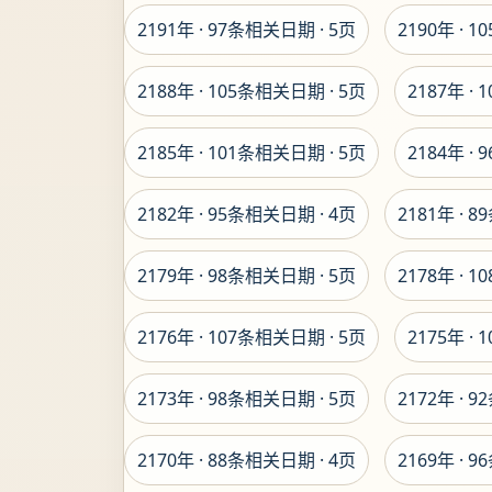
2191年 · 97条相关日期 · 5页
2190年 · 
2188年 · 105条相关日期 · 5页
2187年 ·
2185年 · 101条相关日期 · 5页
2184年 ·
2182年 · 95条相关日期 · 4页
2181年 · 
2179年 · 98条相关日期 · 5页
2178年 · 
2176年 · 107条相关日期 · 5页
2175年 ·
2173年 · 98条相关日期 · 5页
2172年 · 
2170年 · 88条相关日期 · 4页
2169年 · 