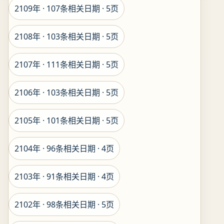
2109年 · 107条相关日期 · 5页
2108年 · 103条相关日期 · 5页
2107年 · 111条相关日期 · 5页
2106年 · 103条相关日期 · 5页
2105年 · 101条相关日期 · 5页
2104年 · 96条相关日期 · 4页
2103年 · 91条相关日期 · 4页
2102年 · 98条相关日期 · 5页