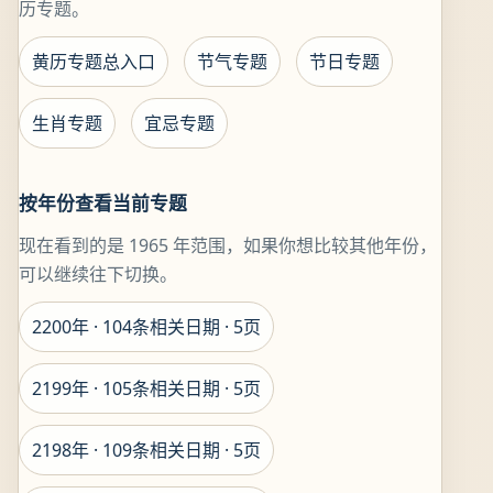
历专题。
黄历专题总入口
节气专题
节日专题
生肖专题
宜忌专题
按年份查看当前专题
现在看到的是 1965 年范围，如果你想比较其他年份，
可以继续往下切换。
2200年 · 104条相关日期 · 5页
2199年 · 105条相关日期 · 5页
2198年 · 109条相关日期 · 5页