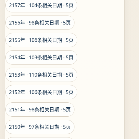
2157年 · 104条相关日期 · 5页
2156年 · 98条相关日期 · 5页
2155年 · 106条相关日期 · 5页
2154年 · 103条相关日期 · 5页
2153年 · 110条相关日期 · 5页
2152年 · 106条相关日期 · 5页
2151年 · 98条相关日期 · 5页
2150年 · 97条相关日期 · 5页