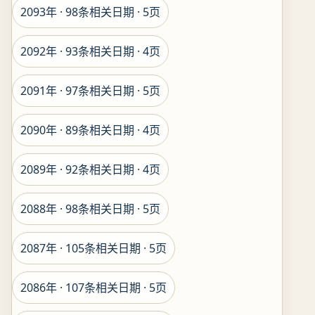
2093年 · 98条相关日期 · 5页
2092年 · 93条相关日期 · 4页
2091年 · 97条相关日期 · 5页
2090年 · 89条相关日期 · 4页
2089年 · 92条相关日期 · 4页
2088年 · 98条相关日期 · 5页
2087年 · 105条相关日期 · 5页
2086年 · 107条相关日期 · 5页