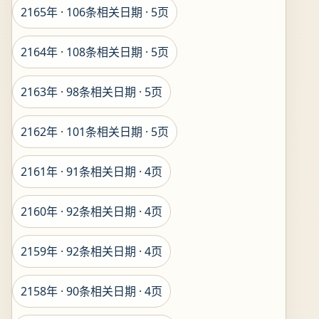
2165年 · 106条相关日期 · 5页
2164年 · 108条相关日期 · 5页
2163年 · 98条相关日期 · 5页
2162年 · 101条相关日期 · 5页
2161年 · 91条相关日期 · 4页
2160年 · 92条相关日期 · 4页
2159年 · 92条相关日期 · 4页
2158年 · 90条相关日期 · 4页