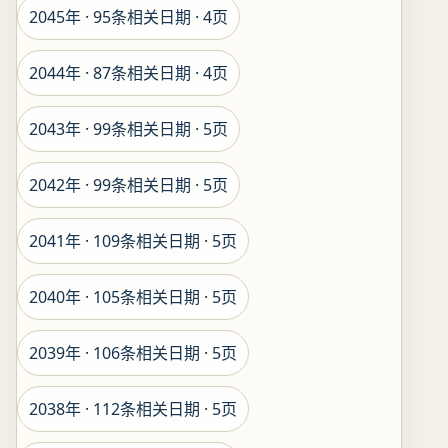
2045年 · 95条相关日期 · 4页
2044年 · 87条相关日期 · 4页
2043年 · 99条相关日期 · 5页
2042年 · 99条相关日期 · 5页
2041年 · 109条相关日期 · 5页
2040年 · 105条相关日期 · 5页
2039年 · 106条相关日期 · 5页
2038年 · 112条相关日期 · 5页