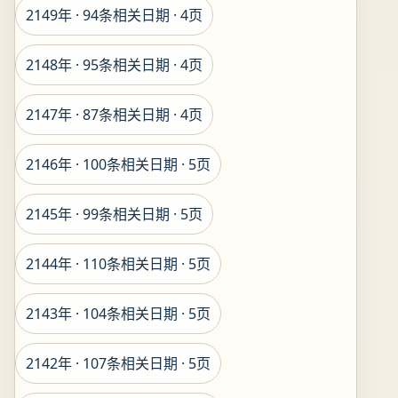
2149年 · 94条相关日期 · 4页
2148年 · 95条相关日期 · 4页
2147年 · 87条相关日期 · 4页
2146年 · 100条相关日期 · 5页
2145年 · 99条相关日期 · 5页
2144年 · 110条相关日期 · 5页
2143年 · 104条相关日期 · 5页
2142年 · 107条相关日期 · 5页