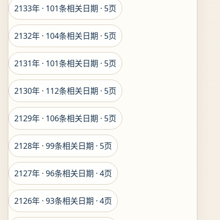
2133年 · 101条相关日期 · 5页
2132年 · 104条相关日期 · 5页
2131年 · 101条相关日期 · 5页
2130年 · 112条相关日期 · 5页
2129年 · 106条相关日期 · 5页
2128年 · 99条相关日期 · 5页
2127年 · 96条相关日期 · 4页
2126年 · 93条相关日期 · 4页