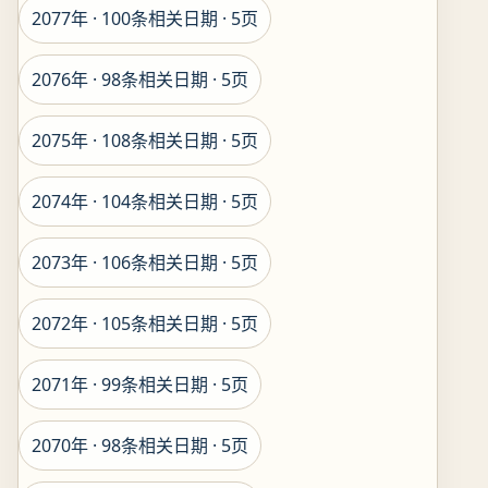
2077年 · 100条相关日期 · 5页
2076年 · 98条相关日期 · 5页
2075年 · 108条相关日期 · 5页
2074年 · 104条相关日期 · 5页
2073年 · 106条相关日期 · 5页
2072年 · 105条相关日期 · 5页
2071年 · 99条相关日期 · 5页
2070年 · 98条相关日期 · 5页