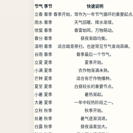
节气
季节
快速说明
立春
春季
春季开始，常作为一年节气循环的重要起点
雨水
春季
天气回暖、降水渐增。
惊蛰
春季
春雷始鸣，万物萌动。
春分
春季
昼夜渐趋均衡。
清明
春季
适合踏青祭扫，也是常见节气查询高峰。
谷雨
春季
春季最后一个节气。
立夏
夏季
夏季开始。
小满
夏季
农作物渐满未熟。
芒种
夏季
适合有芒作物播种。
夏至
夏季
白昼较长的重要节点。
小暑
夏季
暑热渐起。
大暑
夏季
一年中较热阶段之一。
立秋
秋季
秋季开始。
处暑
秋季
暑气逐渐消退。
白露
秋季
昼夜温差加大。