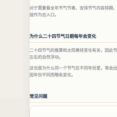
对于需要看全年节气节奏、安排节气内容排期
接作为总入口。
为什么二十四节气日期每年会变化
二十四节气的推算和太阳黄经变化有关，因此节
左右的自然浮动。
这也是为什么同一个节气在不同年份里，常会
因年份不同而略有变化。
常见问题