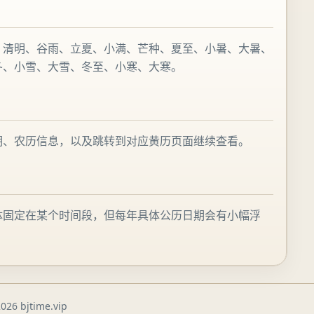
、清明、谷雨、立夏、小满、芒种、夏至、小暑、大暑、
冬、小雪、大雪、冬至、小寒、大寒。
期、农历信息，以及跳转到对应黄历页面继续查看。
体固定在某个时间段，但每年具体公历日期会有小幅浮
026 bjtime.vip