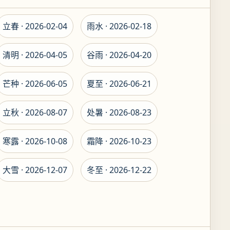
立春 · 2026-02-04
雨水 · 2026-02-18
清明 · 2026-04-05
谷雨 · 2026-04-20
芒种 · 2026-06-05
夏至 · 2026-06-21
立秋 · 2026-08-07
处暑 · 2026-08-23
寒露 · 2026-10-08
霜降 · 2026-10-23
大雪 · 2026-12-07
冬至 · 2026-12-22