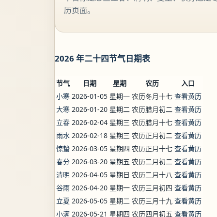
历页面。
2026 年二十四节气日期表
节气
日期
星期
农历
入口
小寒
2026-01-05
星期一
农历冬月十七
查看黄历
大寒
2026-01-20
星期二
农历腊月初二
查看黄历
立春
2026-02-04
星期三
农历腊月十七
查看黄历
雨水
2026-02-18
星期三
农历正月初二
查看黄历
惊蛰
2026-03-05
星期四
农历正月十七
查看黄历
春分
2026-03-20
星期五
农历二月初二
查看黄历
清明
2026-04-05
星期日
农历二月十八
查看黄历
谷雨
2026-04-20
星期一
农历三月初四
查看黄历
立夏
2026-05-05
星期二
农历三月十九
查看黄历
小满
2026-05-21
星期四
农历四月初五
查看黄历