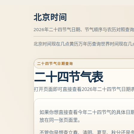
北京时间
2026年二十四节气日期、节气顺序与农历对照查询
北京时间现在几点
黄历万年历查询
世界时间现在几
二十四节气日期查询
二十四节气表
打开页面即可直接查看2026年二十四节气日期
如果你想直接查看今年二十四节气的具体日期
放在同一张页面里。
不管你是想查立春、清明、夏至、秋分还是