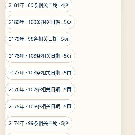
2181年 · 89条相关日期 · 4页
2180年 · 100条相关日期 · 5页
2179年 · 98条相关日期 · 5页
2178年 · 108条相关日期 · 5页
2177年 · 103条相关日期 · 5页
2176年 · 107条相关日期 · 5页
2175年 · 105条相关日期 · 5页
2174年 · 99条相关日期 · 5页