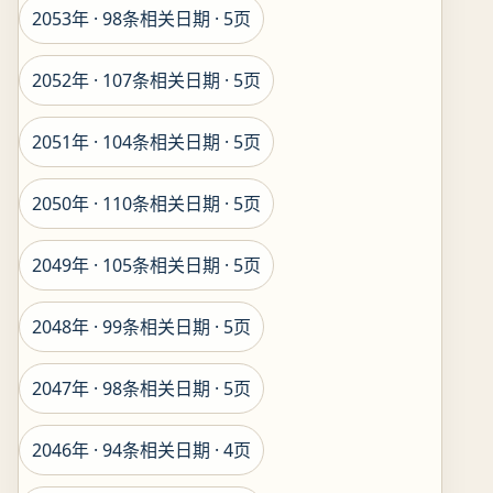
2053年 · 98条相关日期 · 5页
2052年 · 107条相关日期 · 5页
2051年 · 104条相关日期 · 5页
2050年 · 110条相关日期 · 5页
2049年 · 105条相关日期 · 5页
2048年 · 99条相关日期 · 5页
2047年 · 98条相关日期 · 5页
2046年 · 94条相关日期 · 4页