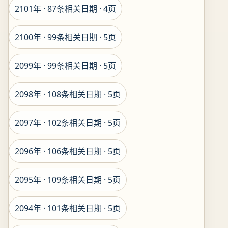
2101年 · 87条相关日期 · 4页
2100年 · 99条相关日期 · 5页
2099年 · 99条相关日期 · 5页
2098年 · 108条相关日期 · 5页
2097年 · 102条相关日期 · 5页
2096年 · 106条相关日期 · 5页
2095年 · 109条相关日期 · 5页
2094年 · 101条相关日期 · 5页