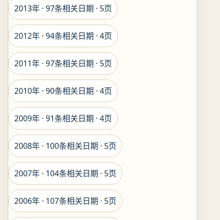
2013年 · 97条相关日期 · 5页
2012年 · 94条相关日期 · 4页
2011年 · 97条相关日期 · 5页
2010年 · 90条相关日期 · 4页
2009年 · 91条相关日期 · 4页
2008年 · 100条相关日期 · 5页
2007年 · 104条相关日期 · 5页
2006年 · 107条相关日期 · 5页