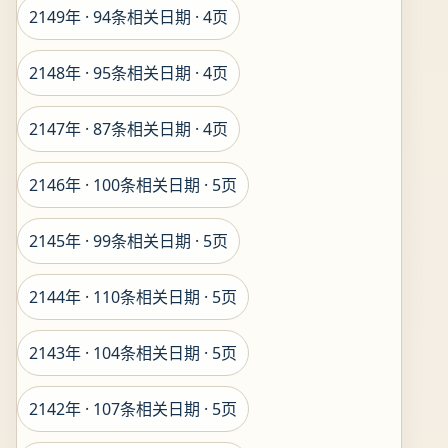
2149年 · 94条相关日期 · 4页
2148年 · 95条相关日期 · 4页
2147年 · 87条相关日期 · 4页
2146年 · 100条相关日期 · 5页
2145年 · 99条相关日期 · 5页
2144年 · 110条相关日期 · 5页
2143年 · 104条相关日期 · 5页
2142年 · 107条相关日期 · 5页