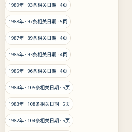
1989年 · 93条相关日期 · 4页
1988年 · 97条相关日期 · 5页
1987年 · 89条相关日期 · 4页
1986年 · 93条相关日期 · 4页
1985年 · 96条相关日期 · 4页
1984年 · 105条相关日期 · 5页
1983年 · 108条相关日期 · 5页
1982年 · 104条相关日期 · 5页