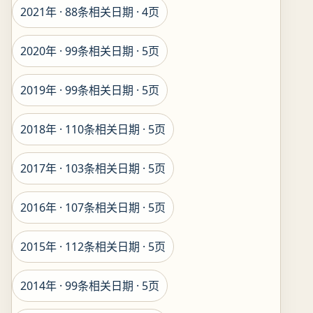
2021年 · 88条相关日期 · 4页
2020年 · 99条相关日期 · 5页
2019年 · 99条相关日期 · 5页
2018年 · 110条相关日期 · 5页
2017年 · 103条相关日期 · 5页
2016年 · 107条相关日期 · 5页
2015年 · 112条相关日期 · 5页
2014年 · 99条相关日期 · 5页