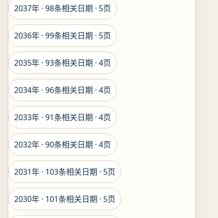
2037年 · 98条相关日期 · 5页
2036年 · 99条相关日期 · 5页
2035年 · 93条相关日期 · 4页
2034年 · 96条相关日期 · 4页
2033年 · 91条相关日期 · 4页
2032年 · 90条相关日期 · 4页
2031年 · 103条相关日期 · 5页
2030年 · 101条相关日期 · 5页