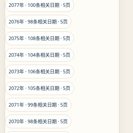
2077年 · 100条相关日期 · 5页
2076年 · 98条相关日期 · 5页
2075年 · 108条相关日期 · 5页
2074年 · 104条相关日期 · 5页
2073年 · 106条相关日期 · 5页
2072年 · 105条相关日期 · 5页
2071年 · 99条相关日期 · 5页
2070年 · 98条相关日期 · 5页