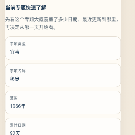
当前专题快速了解
先看这个专题大概覆盖了多少日期、最近更新到哪里，
再决定从哪一页开始看。
事项类型
宜事
事项名称
移徙
范围
1966年
累计日期
92天