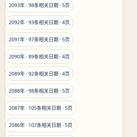
2093年 · 98条相关日期 · 5页
2092年 · 93条相关日期 · 4页
2091年 · 97条相关日期 · 5页
2090年 · 89条相关日期 · 4页
2089年 · 92条相关日期 · 4页
2088年 · 98条相关日期 · 5页
2087年 · 105条相关日期 · 5页
2086年 · 107条相关日期 · 5页