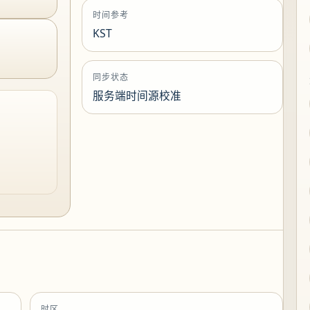
时间参考
KST
同步状态
服务端时间源校准
时区