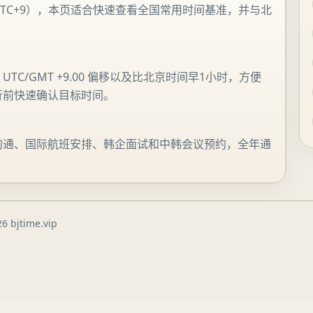
UTC+9），本页适合快速查看全国常用时间基准，并与北
TC/GMT +9.00 偏移以及比北京时间早1小时，方便
行前快速确认目标时间。
沟通、国际航班安排、韩企面试和中韩会议预约，全年通
6 bjtime.vip