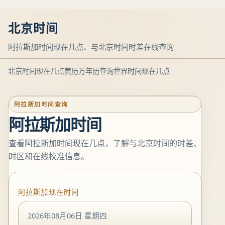
北京时间
阿拉斯加时间现在几点、与北京时间时差在线查询
北京时间现在几点
黄历万年历查询
世界时间现在几点
阿拉斯加时间查询
阿拉斯加时间
查看阿拉斯加时间现在几点，了解与北京时间的时差、
时区和在线校准信息。
阿拉斯加现在时间
2026年08月06日 星期四