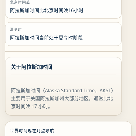
北京时间差
阿拉斯加时间比北京时间晚16小时
夏令时
阿拉斯加时间当前处于夏令时阶段
关于阿拉斯加时间
阿拉斯加时间（Alaska Standard Time，AKST）
主要用于美国阿拉斯加州大部分地区，通常比北
京时间晚 17 小时。
世界时间现在几点导航