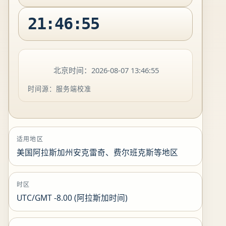
21:46:55
北京时间：2026-08-07 13:46:55
时间源：服务端校准
适用地区
美国阿拉斯加州安克雷奇、费尔班克斯等地区
时区
UTC/GMT -8.00 (阿拉斯加时间)