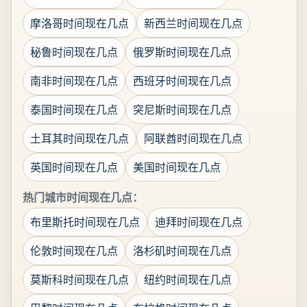
摩洛哥时间现在几点
新西兰时间现在几点
秘鲁时间现在几点
俄罗斯时间现在几点
南非时间现在几点
西班牙时间现在几点
泰国时间现在几点
突尼斯时间现在几点
土耳其时间现在几点
阿联酋时间现在几点
英国时间现在几点
美国时间现在几点
热门城市时间现在几点：
布里斯托时间现在几点
迪拜时间现在几点
伦敦时间现在几点
洛杉矶时间现在几点
莫斯科时间现在几点
纽约时间现在几点