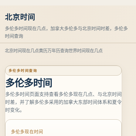
北京时间
多伦多时间现在几点，加拿大多伦多与北京时间时差，多伦多
时间查询
北京时间现在几点
黄历万年历查询
世界时间现在几点
多伦多时间查询
多伦多时间
多伦多时间页面支持查看多伦多现在几点、与北京时间
时差，并了解多伦多采用的加拿大东部时间体系和夏令
时变化。
多伦多现在时间