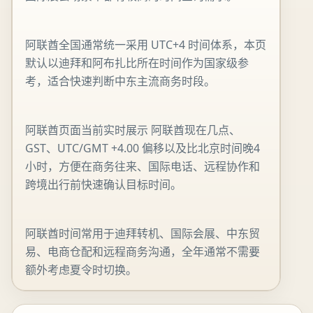
阿联酋全国通常统一采用 UTC+4 时间体系，本页
默认以迪拜和阿布扎比所在时间作为国家级参
考，适合快速判断中东主流商务时段。
阿联酋页面当前实时展示 阿联酋现在几点、
GST、UTC/GMT +4.00 偏移以及比北京时间晚4
小时，方便在商务往来、国际电话、远程协作和
跨境出行前快速确认目标时间。
阿联酋时间常用于迪拜转机、国际会展、中东贸
易、电商仓配和远程商务沟通，全年通常不需要
额外考虑夏令时切换。